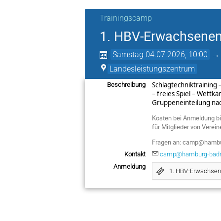
Trainingscamp
1. HBV-Erwachsene
Samstag 04.07.2026, 10:00
Landesleistungszentrum
Schlagtechniktraining 
Beschreibung
– freies Spiel – Wettk
Gruppeneinteilung nach
Kosten bei Anmeldung bi
für Mitglieder von Verei
Fragen an: camp@hambu
Kontakt
camp@hamburg-badm
Anmeldung
1. HBV-Erwachsen