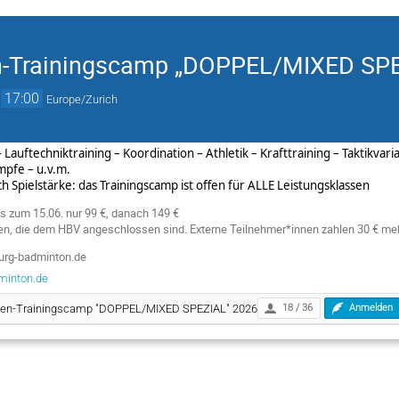
n-Trainingscamp „DOPPEL/MIXED SPE
→
17:00
Europe/Zurich
– Lauftechniktraining – Koordination – Athletik – Krafttraining – Taktikva
ämpfe – u.v.m.
 Spielstärke: das Trainingscamp ist offen für ALLE Leistungsklassen
s zum 15.06. nur 99 €, danach 149 €
nen, die dem HBV angeschlossen sind. Externe Teilnehmer*innen zahlen 30 € meh
rg-badminton.de
inton.de
en-Trainingscamp "DOPPEL/MIXED SPEZIAL" 2026
18 / 36
Anmelden