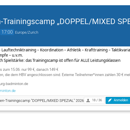
n-Trainingscamp „DOPPEL/MIXED SPE
→
17:00
Europe/Zurich
– Lauftechniktraining – Koordination – Athletik – Krafttraining – Taktikva
ämpfe – u.v.m.
 Spielstärke: das Trainingscamp ist offen für ALLE Leistungsklassen
s zum 15.06. nur 99 €, danach 149 €
nen, die dem HBV angeschlossen sind. Externe Teilnehmer*innen zahlen 30 € meh
rg-badminton.de
inton.de
en-Trainingscamp "DOPPEL/MIXED SPEZIAL" 2026
18 / 36
Anmelden