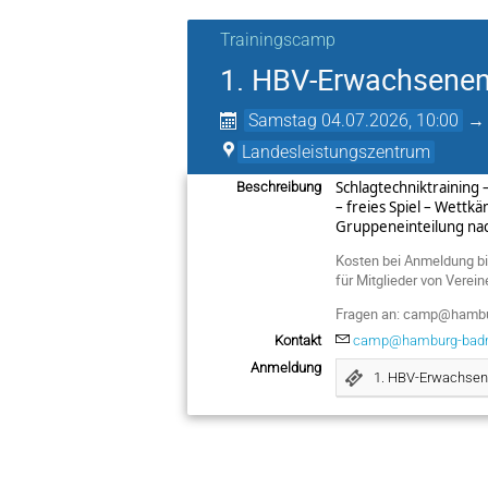
Trainingscamp
1. HBV-Erwachsene
Samstag 04.07.2026, 10:00
Landesleistungszentrum
Schlagtechniktraining 
Beschreibung
– freies Spiel – Wettk
Gruppeneinteilung nach
Kosten bei Anmeldung bi
für Mitglieder von Verei
Fragen an: camp@hambu
Kontakt
camp@hamburg-badm
Anmeldung
1. HBV-Erwachsen